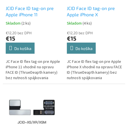
o
o
d
JCID Face ID tag-on pre
JCID Face ID tag-on pre
v
u
Apple iPhone 11
Apple iPhone X
k
Skladom
(2 ks)
Skladom
(4 ks)
t
o
€12,20 bez DPH
€12,20 bez DPH
€15
€15
v
Do košíka
Do košíka
JC Face ID flex tag-on pre Apple
JC Face ID flex tag-on pre Apple
iPhone 11 vhodné na opravu
iPhone X vhodné na opravu FACE
FACE ID (ThrueDeapth kamery)
ID (ThrueDeapth kamery) bez
bez nutnosti spájkovania
nutnosti spájkovania