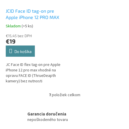
JCID Face ID tag-on pre
Apple iPhone 12 PRO MAX
Skladom
(>5 ks)
€15,45 bez DPH
€19
Do košíka
JC Face ID flex tag-on pre Apple
iPhone 12 pro max vhodné na
opravu FACE ID (ThrueDeapth
kamery) bez nutnosti
spájkovania
7
položiek celkom
O
v
l
á
Garancia doručenia
d
nepoškodeného tovaru
a