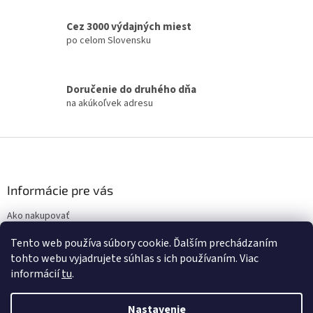
c
i
Cez 3000 výdajných miest
e
po celom Slovensku
p
r
v
k
Doručenie do druhého dňa
y
na akúkoľvek adresu
v
ý
p
Z
i
á
s
p
u
ä
Informácie pre vás
t
Ako nakupovať
i
Obchodné podmienky
e
Tento web používa súbory cookie. Ďalším prechádzaním
Podmienky ochrany osobných údajov
tohto webu vyjadrujete súhlas s ich používaním. Viac
informácií
tu
.
Nastavenie