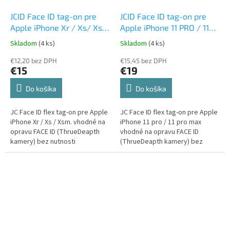
JCID Face ID tag-on pre
JCID Face ID tag-on pre
Apple iPhone Xr / Xs/ Xs
Apple iPhone 11 PRO / 11
max
PRO MAX
Skladom
(4 ks)
Skladom
(4 ks)
€12,20 bez DPH
€15,45 bez DPH
€15
€19
Do košíka
Do košíka
JC Face ID flex tag-on pre Apple
JC Face ID flex tag-on pre Apple
iPhone Xr / Xs / Xsm. vhodné na
iPhone 11 pro / 11 pro max
opravu FACE ID (ThrueDeapth
vhodné na opravu FACE ID
kamery) bez nutnosti
(ThrueDeapth kamery) bez
spájkovania
nutnosti spájkovania