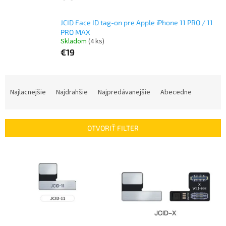
JCID Face ID tag-on pre Apple iPhone 11 PRO / 11
PRO MAX
Skladom
(4 ks)
€19
R
a
Najlacnejšie
Najdrahšie
Najpredávanejšie
Abecedne
d
e
n
OTVORIŤ FILTER
i
e
V
p
ý
r
p
o
i
d
s
u
p
k
r
t