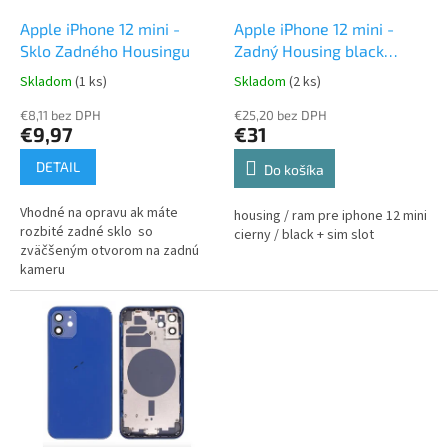
o
o
d
Apple iPhone 12 mini -
Apple iPhone 12 mini -
v
u
Sklo Zadného Housingu
Zadný Housing black
k
čierny
Skladom
(1 ks)
Skladom
(2 ks)
t
o
€8,11 bez DPH
€25,20 bez DPH
€9,97
€31
v
DETAIL
Do košíka
Vhodné na opravu ak máte
housing / ram pre iphone 12 mini
rozbité zadné sklo so
cierny / black + sim slot
zväčšeným otvorom na zadnú
kameru