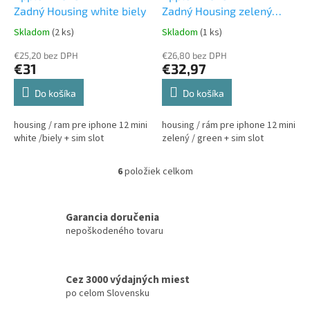
Zadný Housing white biely
Zadný Housing zelený
green
Skladom
(2 ks)
Skladom
(1 ks)
€25,20 bez DPH
€26,80 bez DPH
€31
€32,97
Do košíka
Do košíka
housing / ram pre iphone 12 mini
housing / rám pre iphone 12 mini
white /biely + sim slot
zelený / green + sim slot
6
položiek celkom
O
v
l
á
Garancia doručenia
d
nepoškodeného tovaru
a
c
i
Cez 3000 výdajných miest
e
po celom Slovensku
p
r