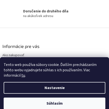
v
k
Doručenie do druhého dňa
y
na akúkoľvek adresu
v
ý
p
Z
i
á
s
p
u
ä
Informácie pre vás
t
Ako nakupovať
i
Obchodné podmienky
e
Tento web používa súbory cookie. Ďalším prechádzaním
Podmienky ochrany osobných údajov
tohto webu vyjadrujete súhlas s ich používaním. Viac
informácií
tu
.
Nastavenie
Vytvoril Shoptet
Súhlasím
Copyright 2026
display.sk
. Všetky práva vyhradené.