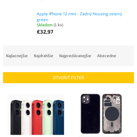
Apple iPhone 12 mini - Zadný Housing zelený
green
Skladom
(1 ks)
€32,97
R
a
Najlacnejšie
Najdrahšie
Najpredávanejšie
Abecedne
d
e
n
OTVORIŤ FILTER
i
e
V
p
ý
r
p
o
i
d
s
u
p
k
r
t