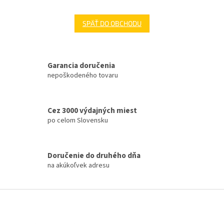
SPÄŤ DO OBCHODU
Garancia doručenia
nepoškodeného tovaru
Cez 3000 výdajných miest
po celom Slovensku
Doručenie do druhého dňa
na akúkoľvek adresu
Z
á
p