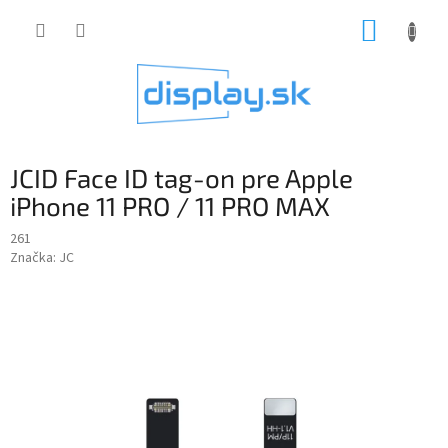
Prejsť
NÁKUP
na
obsah
KOŠÍK
JCID Face ID tag-on pre Apple
iPhone 11 PRO / 11 PRO MAX
261
Značka:
JC