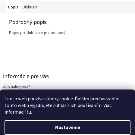
Popis
Diskusia
Podrobný popis
Popis produktu nie je dostupný
Z
á
p
ä
Informácie pre vás
t
Ako nakupovať
i
Obchodné podmienky
e
Tento web používa súbory cookie. Ďalším prechádzaním
Podmienky ochrany osobných údajov
tohto webu vyjadrujete súhlas s ich používaním. Viac
informácií
tu
.
Nastavenie
Vytvoril Shoptet