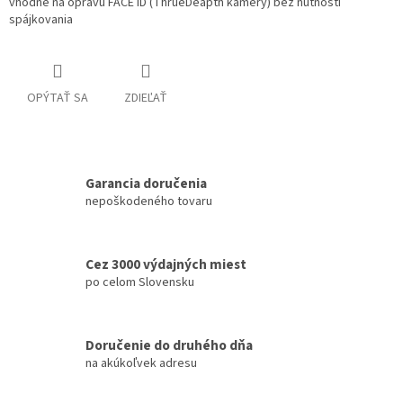
vhodné na opravu FACE ID (ThrueDeapth kamery) bez nutnosti
spájkovania
OPÝTAŤ SA
ZDIEĽAŤ
Garancia doručenia
nepoškodeného tovaru
Cez 3000 výdajných miest
po celom Slovensku
Doručenie do druhého dňa
na akúkoľvek adresu