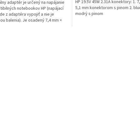
HP 19.5V 45W 2.31A konektory: 1. 
álny adaptér je určený na napájanie
5,1 mm konektorom s pinom 2. blue
ibilných notebookov HP (napájací
modrý s pinom
ide z adaptéra vypojiť a nie je
ou balenia). Je osadený 7,4 mm ×
O
v
l
á
d
a
c
i
e
p
r
v
k
y
v
ý
p
i