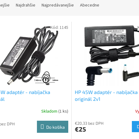
nejšie
Najdrahšie
Najpredávanejšie
Abecedne
Kód:
1145
W adaptér - nabíjačka
HP 45W adaptér - nabíjačka
nál
originál 2v1
Skladom
(1 ks)
V
€20,33 bez DPH
 bez DPH
Do košíka
€25