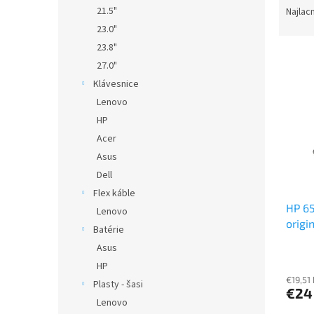
a
21.5"
Najlac
d
23.0"
e
23.8"
V
n
27.0"
ý
i
Klávesnice
p
e
i
p
Lenovo
s
r
HP
p
o
Acer
r
d
Asus
o
u
Dell
d
k
Flex káble
u
t
HP 65
k
o
Lenovo
origi
t
v
Batérie
o
Asus
v
HP
€19,51
Plasty - šasi
€24
Lenovo