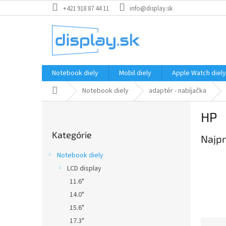
Prejsť
+421 918 87 44 11
info@display.sk
na
obsah
Notebook diely
Mobil diely
Apple Watch diely
Domov
Notebook diely
adaptér - nabíjačka
B
HP
o
Preskočiť
č
Kategórie
kategórie
Najpr
n
ý
Notebook diely
p
LCD display
a
11.6"
n
e
14.0"
l
15.6"
17.3"
R