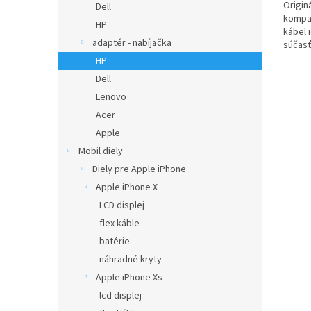
Origin
Dell
kompat
HP
kábel 
adaptér - nabíjačka
súčasť
5,1...
HP
Dell
Lenovo
Acer
Apple
Mobil diely
Diely pre Apple iPhone
Apple iPhone X
LCD displej
flex káble
batérie
náhradné kryty
Apple iPhone Xs
lcd displej