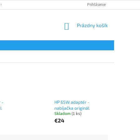
 OSOBNÝCH ÚDAJOV
Prihlásenie
NÁKUPNÝ
Prázdny košík
KOŠÍK
 -
HP 65W adaptér -
l
nabíjačka originál
Skladom
(1 ks)
€24