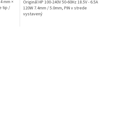
7,4 mm ×
Originál HP 100-240V 50-60Hz 18.5V - 6.5A
 tip /
120W 7.4mm / 5.0mm, PIN v strede
vystavený