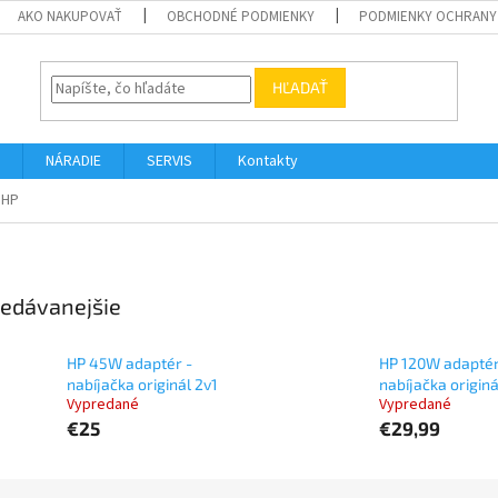
AKO NAKUPOVAŤ
OBCHODNÉ PODMIENKY
PODMIENKY OCHRANY
HĽADAŤ
NÁRADIE
SERVIS
Kontakty
HP
edávanejšie
HP 45W adaptér -
HP 120W adaptér
nabíjačka originál 2v1
nabíjačka originá
Vypredané
Vypredané
€25
€29,99