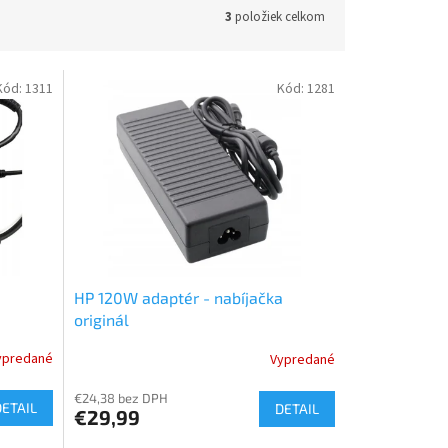
3
položiek celkom
Kód:
1311
Kód:
1281
HP 120W adaptér - nabíjačka
originál
ypredané
Vypredané
€24,38 bez DPH
DETAIL
DETAIL
€29,99