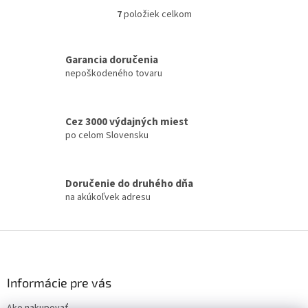
7
položiek celkom
O
v
l
á
Garancia doručenia
d
nepoškodeného tovaru
a
c
i
Cez 3000 výdajných miest
e
po celom Slovensku
p
r
v
k
Doručenie do druhého dňa
y
na akúkoľvek adresu
v
ý
p
Z
i
á
s
p
u
ä
Informácie pre vás
t
Ako nakupovať