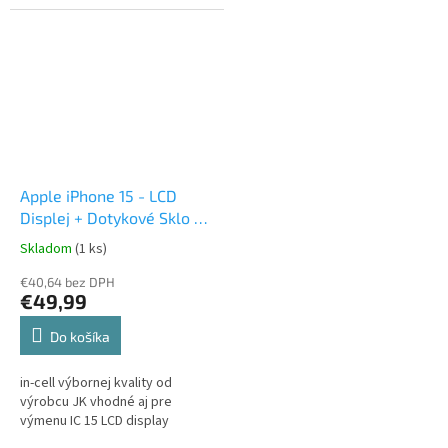
Apple iPhone 15 - LCD
Displej + Dotykové Sklo +
Rám In-Cell (vymeniteľný
Skladom
(1 ks)
IC)
€40,64 bez DPH
€49,99
Do košíka
in-cell výbornej kvality od
výrobcu JK vhodné aj pre
výmenu IC 15 LCD display