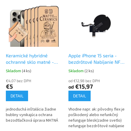
e
V
p
ý
r
p
o
i
d
s
u
p
k
r
t
o
o
d
Keramické hybridné
Apple iPhone 15 seria -
v
u
ochranné sklo matné -
bezdrôtové Nabíjanie NFC
k
fólia pre Apple iPhone
Blesk Wireless NFC
Skladom
(4 ks)
Skladom
(2 ks)
t
Charging Flex
o
€4,07 bez DPH
od €12,98 bez DPH
€5
€15,97
od
v
DETAIL
DETAIL
jednoduchá inštalácia žiadne
Vhodne napr. ak: pôvodny flex je
bubliny vynikajúca ochrana
poškodený alebo nefunkčný
bezodtlačková úprava MATNÁ
nefunguje blesk(zadne svetlo)
nefunguje bezdrôtové nabíjanie