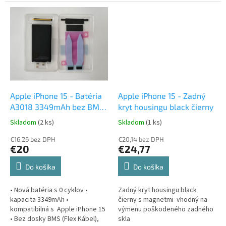
Apple iPhone 15 - Batéria
Apple iPhone 15 - Zadný
A3018 3349mAh bez BMS
kryt housingu black čierny
LOGO
Skladom
(2 ks)
Skladom
(1 ks)
€16,26 bez DPH
€20,14 bez DPH
€20
€24,77
Do košíka
Do košíka
• Nová batéria s 0 cyklov •
Zadný kryt housingu black
kapacita 3349mAh •
čierny s magnetmi vhodný na
kompatibilná s Apple iPhone 15
výmenu poškodeného zadného
• Bez dosky BMS (Flex Kábel),
skla