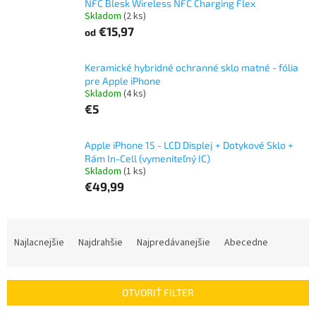
NFC Blesk Wireless NFC Charging Flex
Skladom
(2 ks)
€15,97
od
Keramické hybridné ochranné sklo matné - fólia
pre Apple iPhone
Skladom
(4 ks)
€5
Apple iPhone 15 - LCD Displej + Dotykové Sklo +
Rám In-Cell (vymeniteľný IC)
Skladom
(1 ks)
€49,99
R
a
Najlacnejšie
Najdrahšie
Najpredávanejšie
Abecedne
d
e
n
OTVORIŤ FILTER
i