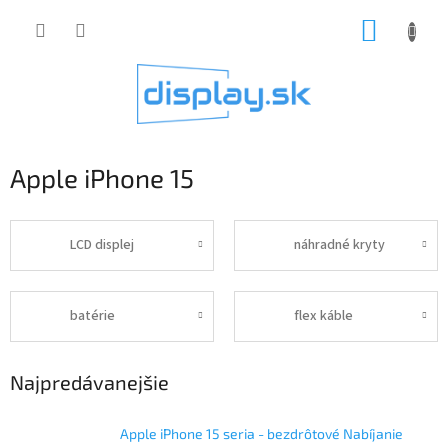
Prejsť
NÁKUP
na
obsah
KOŠÍK
Apple iPhone 15
LCD displej
náhradné kryty
batérie
flex káble
Najpredávanejšie
Apple iPhone 15 seria - bezdrôtové Nabíjanie