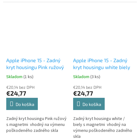
pripravená pre prenos BMS /
Flex Kábla z...
Apple iPhone 15 - Zadný
Apple iPhone 15 - Zadný
kryt housingu Pink ružový
kryt housingu white biely
Skladom
(1 ks)
Skladom
(3 ks)
€20,14 bez DPH
€20,14 bez DPH
€24,77
€24,77
Do košíka
Do košíka
Zadný kryt housingu Pink ružový
Zadný kryt housingu white /
s magnetmi vhodný na výmenu
biely s magnetmi vhodný na
poškodeného zadného skla
výmenu poškodeného zadného
skla