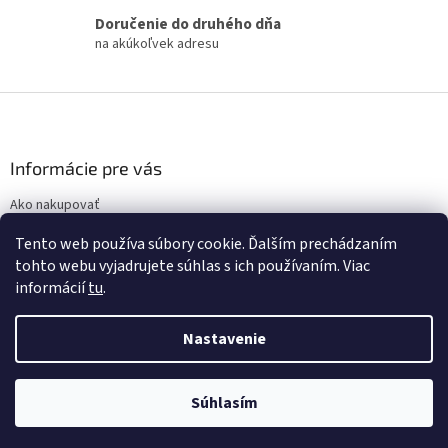
k
Doručenie do druhého dňa
y
na akúkoľvek adresu
v
ý
p
Z
i
á
s
p
u
ä
Informácie pre vás
t
Ako nakupovať
i
Obchodné podmienky
e
Tento web používa súbory cookie. Ďalším prechádzaním
Podmienky ochrany osobných údajov
tohto webu vyjadrujete súhlas s ich používaním. Viac
informácií
tu
.
Nastavenie
Vytvoril Shoptet
Súhlasím
Copyright 2026
display.sk
. Všetky práva vyhradené.