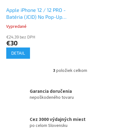
Apple iPhone 12 / 12 PRO -
Batéria (JCID) No Pop-Up /
bez hlášky -
Vypredané
konfigurovateľná
€24,39 bez DPH
€30
DETAIL
3
položiek celkom
O
v
l
á
Garancia doručenia
d
nepoškodeného tovaru
a
c
i
Cez 3000 výdajných miest
e
po celom Slovensku
p
r
v