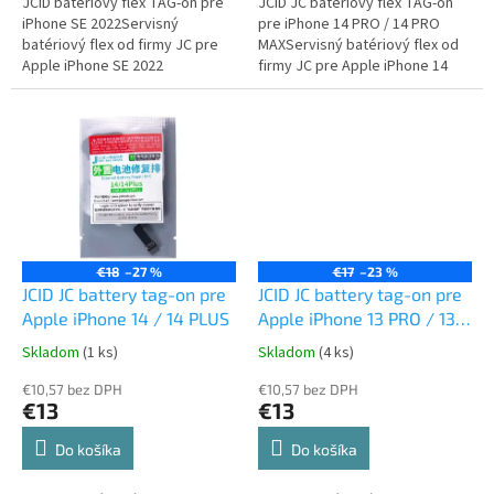
JCID batériový flex TAG-on pre
JCID JC batériový flex TAG-on
iPhone SE 2022Servisný
pre iPhone 14 PRO / 14 PRO
batériový flex od firmy JC pre
MAXServisný batériový flex od
Apple iPhone SE 2022
firmy JC pre Apple iPhone 14
PRO / 14 PRO MAX
€18
–27 %
€17
–23 %
JCID JC battery tag-on pre
JCID JC battery tag-on pre
Apple iPhone 14 / 14 PLUS
Apple iPhone 13 PRO / 13
PRO MAX
Skladom
(1 ks)
Skladom
(4 ks)
€10,57 bez DPH
€10,57 bez DPH
€13
€13
Do košíka
Do košíka