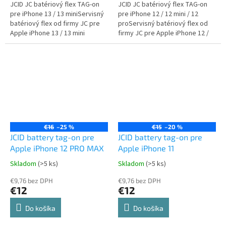
JCID JC batériový flex TAG-on
JCID JC batériový flex TAG-on
pre iPhone 13 / 13 miniServisný
pre iPhone 12 / 12 mini / 12
batériový flex od firmy JC pre
proServisný batériový flex od
Apple iPhone 13 / 13 mini
firmy JC pre Apple iPhone 12 /
12 mini / 12 pro
€16
–25 %
€15
–20 %
JCID battery tag-on pre
JCID battery tag-on pre
Apple iPhone 12 PRO MAX
Apple iPhone 11
Skladom
(>5 ks)
Skladom
(>5 ks)
€9,76 bez DPH
€9,76 bez DPH
€12
€12
Do košíka
Do košíka