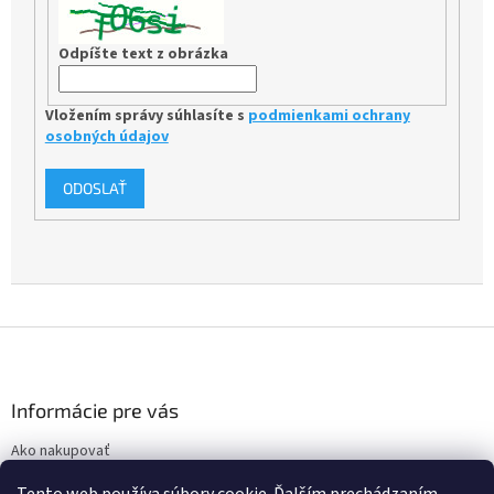
Odpíšte text z obrázka
Vložením správy súhlasíte s
podmienkami ochrany
osobných údajov
ODOSLAŤ
Z
á
p
ä
Informácie pre vás
t
Ako nakupovať
i
Obchodné podmienky
e