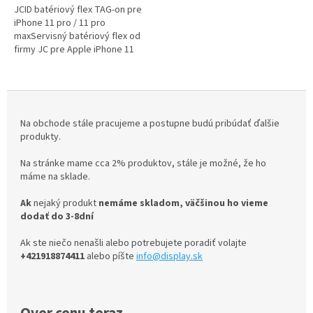
JCID batériový flex TAG-on pre
iPhone 11 pro / 11 pro
maxServisný batériový flex od
firmy JC pre Apple iPhone 11
pro / 11 pro max
Na obchode stále pracujeme a postupne budú pribúdať ďalšie
produkty.
Na stránke mame cca 2% produktov, stále je možné, že ho
máme na sklade.
Ak
nejaký produkt
nemáme skladom, väčšinou ho
vieme
dodať do 3-8dní
Ak ste niečo nenašli alebo potrebujete poradiť volajte
+421918874411
alebo píšte
info@display.sk