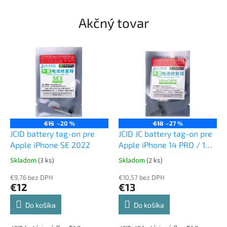
Akčný tovar
€15
–20 %
€18
–27 %
JCID battery tag-on pre
JCID JC battery tag-on pre
Apple iPhone SE 2022
Apple iPhone 14 PRO / 14
PRO MAX
Skladom
(3 ks)
Skladom
(2 ks)
€9,76 bez DPH
€10,57 bez DPH
€12
€13
Do košíka
Do košíka