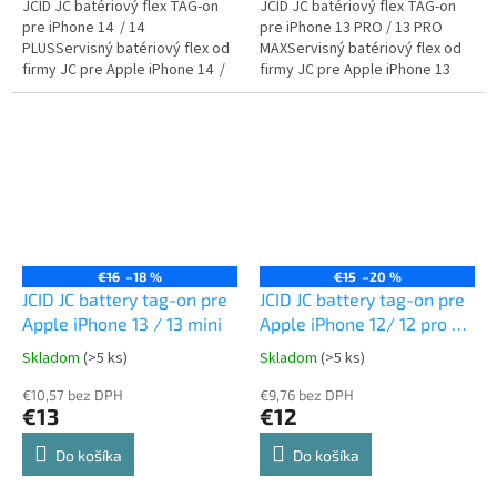
JCID JC batériový flex TAG-on
JCID JC batériový flex TAG-on
pre iPhone 14 / 14
pre iPhone 13 PRO / 13 PRO
PLUSServisný batériový flex od
MAXServisný batériový flex od
firmy JC pre Apple iPhone 14 /
firmy JC pre Apple iPhone 13
14 PLUS
PRO / 13 PRO MAX
€16
–18 %
€15
–20 %
JCID JC battery tag-on pre
JCID JC battery tag-on pre
Apple iPhone 13 / 13 mini
Apple iPhone 12/ 12 pro /
12 mini
Skladom
(>5 ks)
Skladom
(>5 ks)
€10,57 bez DPH
€9,76 bez DPH
€13
€12
Do košíka
Do košíka