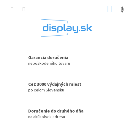
Prejsť
NÁKUP
na
obsah
KOŠÍK
Garancia doručenia
nepoškodeného tovaru
Cez 3000 výdajných miest
po celom Slovensku
Doručenie do druhého dňa
na akúkoľvek adresu