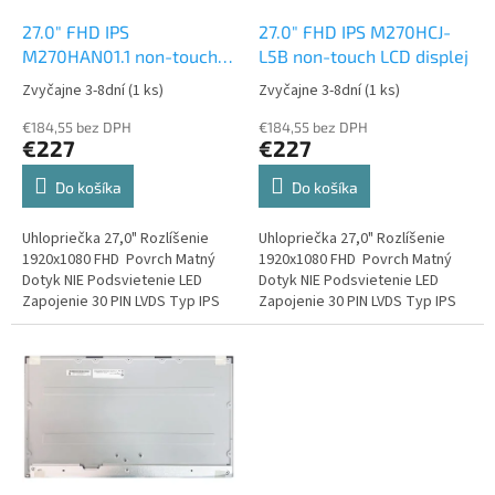
o
o
d
27.0" FHD IPS
27.0" FHD IPS M270HCJ-
v
u
M270HAN01.1 non-touch
L5B non-touch LCD displej
k
LCD displej
Zvyčajne 3-8dní
(1 ks)
Zvyčajne 3-8dní
(1 ks)
t
o
€184,55 bez DPH
€184,55 bez DPH
€227
€227
v
Do košíka
Do košíka
Uhlopriečka 27,0" Rozlíšenie
Uhlopriečka 27,0" Rozlíšenie
1920x1080 FHD Povrch Matný
1920x1080 FHD Povrch Matný
Dotyk NIE Podsvietenie LED
Dotyk NIE Podsvietenie LED
Zapojenie 30 PIN LVDS Typ IPS
Zapojenie 30 PIN LVDS Typ IPS
Frekvencia 60Hz 16,7M / 72%
Frekvencia 60Hz 16,7M / 72%
NTSC...
NTSC KONTRAST: 1000:1...