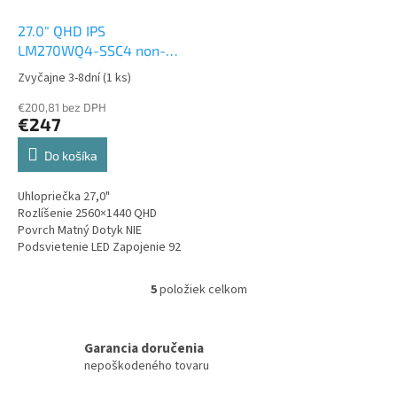
27.0" QHD IPS
LM270WQ4-SSC4 non-
touch LCD displej
Zvyčajne 3-8dní
(1 ks)
€200,81 bez DPH
€247
Do košíka
Uhlopriečka 27,0"
Rozlíšenie 2560×1440 QHD
Povrch Matný Dotyk NIE
Podsvietenie LED Zapojenie 92
PIN LVDS Typ IPS Frekvencia
60Hz 16,7M / 100% sRGB...
5
položiek celkom
O
v
l
á
Garancia doručenia
d
nepoškodeného tovaru
a