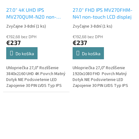
27.0" 4K UHD IPS
27.0" FHD IPS MV270FHM-
MV270QUM-N20 non-
N41 non-touch LCD displej
touch LCD displej
Zvyčajne 3-8dní
(1 ks)
Zvyčajne 3-8dní
(1 ks)
€192,68 bez DPH
€192,68 bez DPH
€237
€237
Do košíka
Do košíka
Uhlopriečka 27,0" Rozlíšenie
Uhlopriečka 27,0" Rozlíšenie
3840x2160 UHD 4K Povrch Matný
1920x1080 FHD Povrch Matný
Dotyk NIE Podsvietenie LED
Dotyk NIE Podsvietenie LED
Zapojenie 30 PIN LVDS Typ IPS
Zapojenie 30 PIN LVDS Typ IPS
Frekvencia 60Hz 1,07B / 100%
Frekvencia 60Hz 16,7M / 72%
sRGB...
NTSC...