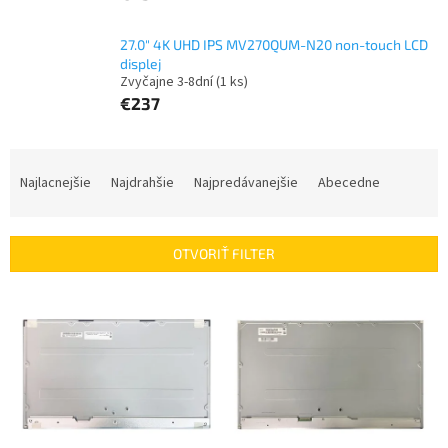
27.0" 4K UHD IPS MV270QUM-N20 non-touch LCD
displej
Zvyčajne 3-8dní
(1 ks)
€237
R
a
Najlacnejšie
Najdrahšie
Najpredávanejšie
Abecedne
d
e
n
OTVORIŤ FILTER
i
e
V
p
ý
r
p
o
i
d
s
u
p
k
r
t