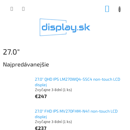
Prejsť
NÁKUP
na
obsah
KOŠÍK
27.0"
Najpredávanejšie
27.0" QHD IPS LM270WQ4-SSC4 non-touch LCD
displej
Zvyčajne 3-8dní
(1 ks)
€247
27.0" FHD IPS MV270FHM-N41 non-touch LCD
displej
Zvyčajne 3-8dní
(1 ks)
€237