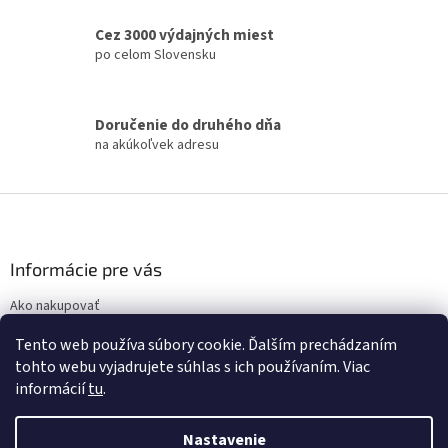
c
i
Cez 3000 výdajných miest
e
po celom Slovensku
p
r
v
k
Doručenie do druhého dňa
y
na akúkoľvek adresu
v
ý
p
Z
i
á
s
p
u
ä
Informácie pre vás
t
Ako nakupovať
i
Obchodné podmienky
e
Tento web používa súbory cookie. Ďalším prechádzaním
Podmienky ochrany osobných údajov
tohto webu vyjadrujete súhlas s ich používaním. Viac
informácií
tu
.
Nastavenie
Vytvoril Shoptet