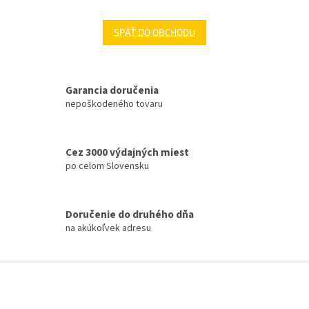
SPÄŤ DO OBCHODU
Garancia doručenia
nepoškodeného tovaru
Cez 3000 výdajných miest
po celom Slovensku
Doručenie do druhého dňa
na akúkoľvek adresu
Z
á
p