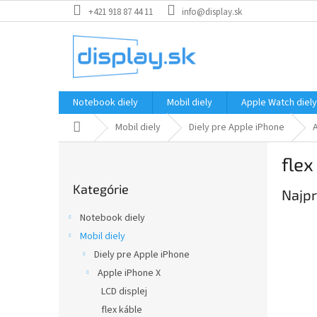
Prejsť
+421 918 87 44 11
info@display.sk
na
obsah
Notebook diely
Mobil diely
Apple Watch diely
Domov
Mobil diely
Diely pre Apple iPhone
B
flex
o
Preskočiť
č
Kategórie
kategórie
Najpr
n
ý
Notebook diely
p
Mobil diely
a
Diely pre Apple iPhone
n
e
Apple iPhone X
l
LCD displej
flex káble