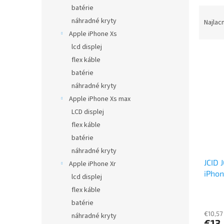
batérie
R
a
náhradné kryty
Najlac
d
Apple iPhone Xs
e
lcd displej
V
n
flex káble
ý
i
batérie
p
e
náhradné kryty
i
p
s
r
Apple iPhone Xs max
p
o
LCD displej
r
d
flex káble
o
u
batérie
d
k
náhradné kryty
u
t
JCID 
k
o
Apple iPhone Xr
iPhon
t
v
lcd displej
o
flex káble
v
batérie
€10,57
náhradné kryty
€13