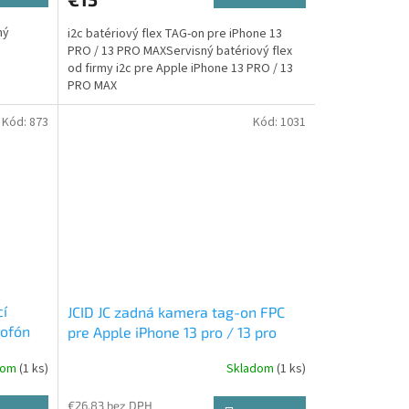
ný
i2c batériový flex TAG-on pre iPhone 13
PRO / 13 PRO MAXServisný batériový flex
od firmy i2c pre Apple iPhone 13 PRO / 13
PRO MAX
Kód:
873
Kód:
1031
cí
JCID JC zadná kamera tag-on FPC
rofón
pre Apple iPhone 13 pro / 13 pro
max
dom
(1 ks)
Skladom
(1 ks)
€26,83 bez DPH