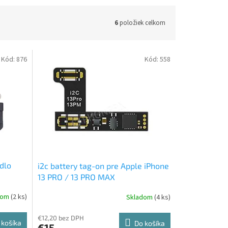
6
položiek celkom
Kód:
876
Kód:
558
dlo
i2c battery tag-on pre Apple iPhone
13 PRO / 13 PRO MAX
dom
(2 ks)
Skladom
(4 ks)
€12,20 bez DPH
 košíka
Do košíka
€15