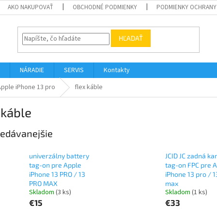
AKO NAKUPOVAŤ
OBCHODNÉ PODMIENKY
PODMIENKY OCHRANY
HĽADAŤ
NÁRADIE
SERVIS
Kontakty
Apple iPhone 13 pro
flex káble
 káble
edávanejšie
univerzálny battery
JCID JC zadná k
tag-on pre Apple
tag-on FPC pre 
iPhone 13 PRO / 13
iPhone 13 pro / 1
PRO MAX
max
Skladom
(3 ks)
Skladom
(1 ks)
€15
€33