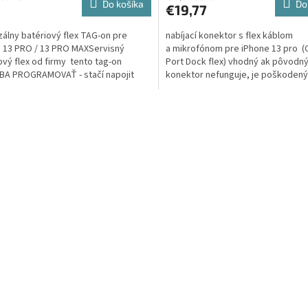
Do košíka
Do
€19,77
zálny batériový flex TAG-on pre
nabíjací konektor s flex káblom
 13 PRO / 13 PRO MAXServisný
a mikrofónom pre iPhone 13 pro (
ový flex od firmy tento tag-on
Port Dock flex) vhodný ak pôvodn
BA PROGRAMOVAŤ - stačí napojit
konektor nefunguje, je poškodený
ticky nastaví...
vykývaný prípadne Vás pri...
O
v
l
á
d
a
c
i
e
p
r
v
k
y
v
ý