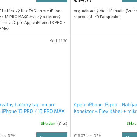
C batériový flex TAG-on pre iPhone
org. náhradný diel slúchadlo ('vrch
 / 13 PRO MAXServisný batériový
reproduktor") Earspeaker
d firmy JC pre Apple iPhone 13 PRO /
O MAX
Kód:
1130
rzálny battery tag-on pre
Apple iPhone 13 pro - Nabíja
 iPhone 13 PRO / 13 PRO MAX
Konektor + Flex Kábel + mik
Skladom
(3 ks)
Skla
 bez DPH
€16,07 bez DPH