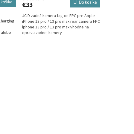
 košíka
Do košíka
€33
JCID zadná kamera tag-on FPC pre Apple
Charging
iPhone 13 pro / 13 pro max rear camera FPC
ý
iphone 13 pro / 13 pro max vhodne na
 alebo
opravu zadnej kamery