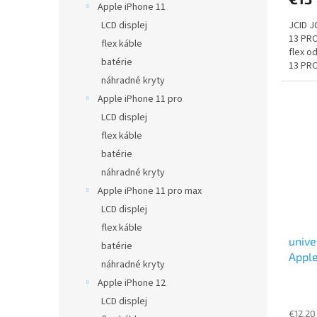
Apple iPhone 11
JCID J
LCD displej
13 PRO
flex káble
flex o
batérie
13 PR
náhradné kryty
Apple iPhone 11 pro
LCD displej
flex káble
batérie
náhradné kryty
Apple iPhone 11 pro max
LCD displej
flex káble
unive
batérie
Apple
náhradné kryty
Apple iPhone 12
LCD displej
€12,20