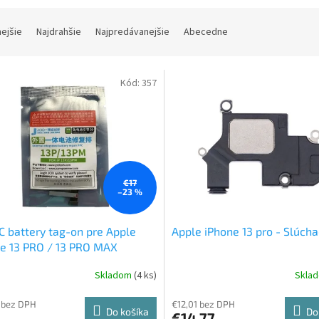
nejšie
Najdrahšie
Najpredávanejšie
Abecedne
Kód:
357
€17
–23 %
JC battery tag-on pre Apple
Apple iPhone 13 pro - Slúcha
e 13 PRO / 13 PRO MAX
Skladom
(4 ks)
Skla
 bez DPH
€12,01 bez DPH
Do košíka
Do
€14,77