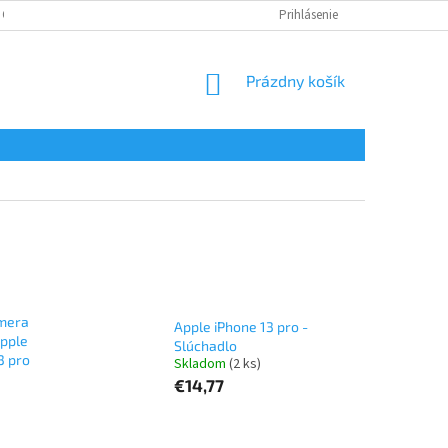
 OSOBNÝCH ÚDAJOV
Prihlásenie
NÁKUPNÝ
Prázdny košík
KOŠÍK
amera
Apple iPhone 13 pro -
Apple
Slúchadlo
3 pro
Skladom
(2 ks)
€14,77