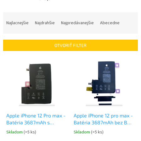
R
a
Najlacnejšie
Najdrahšie
Najpredávanejšie
Abecedne
d
e
n
OTVORIŤ FILTER
i
e
V
p
ý
r
p
o
i
d
s
u
p
k
r
t
o
o
d
Apple iPhone 12 Pro max -
Apple iPhone 12 pro max -
v
u
Batéria 3687mAh s
Batéria 3687mAh bez BMS
k
LOGOM
s LOGOm
Skladom
(>5 ks)
Skladom
(>5 ks)
t