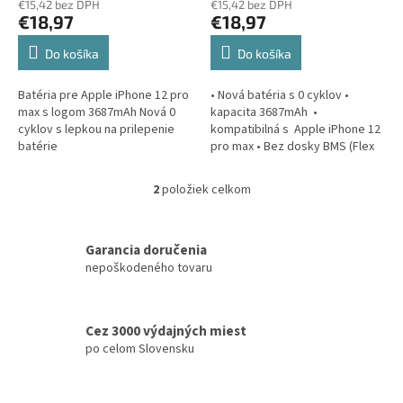
o
€15,42 bez DPH
€15,42 bez DPH
€18,97
€18,97
v
Do košíka
Do košíka
Batéria pre Apple iPhone 12 pro
• Nová batéria s 0 cyklov •
max s logom 3687mAh Nová 0
kapacita 3687mAh •
cyklov s lepkou na prilepenie
kompatibilná s Apple iPhone 12
batérie
pro max • Bez dosky BMS (Flex
Kábel), pripravená pre prenos
BMS / Flex Kábla z pôvodnej...
2
položiek celkom
O
v
l
á
Garancia doručenia
d
nepoškodeného tovaru
a
c
i
Cez 3000 výdajných miest
e
po celom Slovensku
p
r
v
k