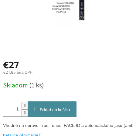
€27
€21,95 bez DPH
Jednotková
Skladom
(1 ks)
cena:
Pridať do košíka
Vhodné na opravu True Tones, FACE ID a automatického jasu (ambie
Detailné informácie