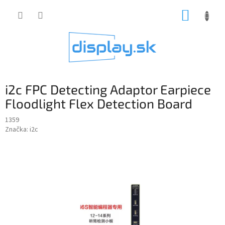
Prejsť
NÁKUP
na
obsah
KOŠÍK
i2c FPC Detecting Adaptor Earpiece
Floodlight Flex Detection Board
1359
Značka:
i2c