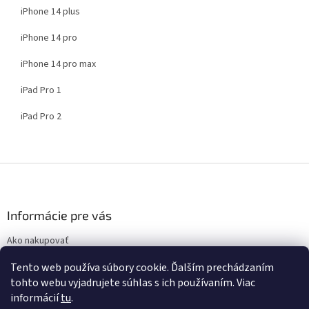
iPhone 14 plus
iPhone 14 pro
iPhone 14 pro max
iPad Pro 1
iPad Pro 2
Z
á
p
ä
Informácie pre vás
t
Ako nakupovať
i
Obchodné podmienky
e
Tento web používa súbory cookie. Ďalším prechádzaním
Podmienky ochrany osobných údajov
tohto webu vyjadrujete súhlas s ich používaním. Viac
informácií
tu
.