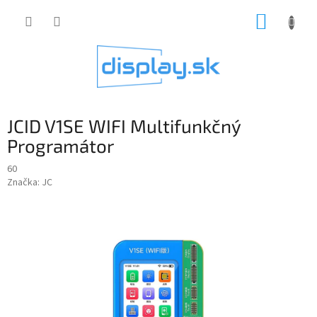
Prejsť
NÁKUP
na
obsah
KOŠÍK
JCID V1SE WIFI Multifunkčný
Programátor
60
Značka:
JC