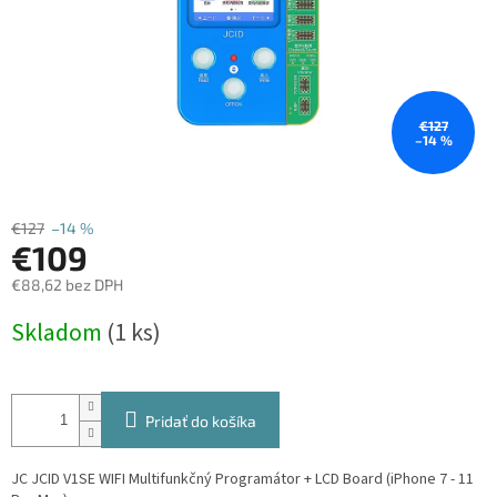
€127
–14 %
€127
–14 %
€109
€88,62 bez DPH
Jednotková
Skladom
(1 ks)
cena:
Pridať do košíka
JC JCID V1SE WIFI Multifunkčný Programátor + LCD Board (iPhone 7 - 11