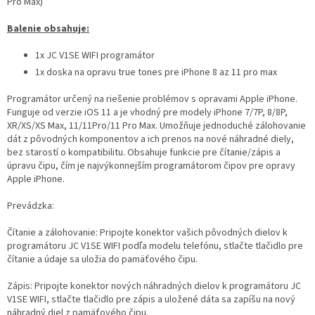
Pro Max)
Balenie obsahuje:
1x JC V1SE WIFI programátor
1x doska na opravu true tones pre iPhone 8 az 11 pro max
Programátor určený na riešenie problémov s opravami Apple iPhone.
Funguje od verzie iOS 11 a je vhodný pre modely iPhone 7/7P, 8/8P,
XR/XS/XS Max, 11/11Pro/11 Pro Max. Umožňuje jednoduché zálohovanie
dát z pôvodných komponentov a ich prenos na nové náhradné diely,
bez starostí o kompatibilitu. Obsahuje funkcie pre čítanie/zápis a
úpravu čipu, čím je najvýkonnejším programátorom čipov pre opravy
Apple iPhone.
Prevádzka:
Čítanie a zálohovanie: Pripojte konektor vašich pôvodných dielov k
programátoru JC V1SE WIFI podľa modelu telefónu, stlačte tlačidlo pre
čítanie a údaje sa uložia do pamäťového čipu.
Zápis: Pripojte konektor nových náhradných dielov k programátoru JC
V1SE WIFI, stlačte tlačidlo pre zápis a uložené dáta sa zapíšu na nový
náhradný diel z pamäťového čipu.