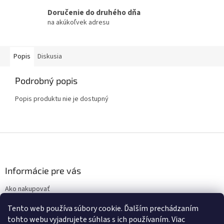
Doručenie do druhého dňa
na akúkoľvek adresu
Popis
Diskusia
Podrobný popis
Popis produktu nie je dostupný
Z
á
p
ä
Informácie pre vás
t
Ako nakupovať
i
Obchodné podmienky
e
Tento web používa súbory cookie. Ďalším prechádzaním
Podmienky ochrany osobných údajov
tohto webu vyjadrujete súhlas s ich používaním. Viac