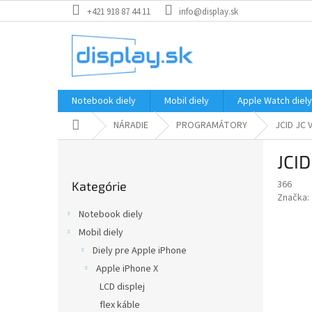
Prejsť
+421 918 87 44 11
info@display.sk
na
obsah
Notebook diely
Mobil diely
Apple Watch diely
Domov
NÁRADIE
PROGRAMÁTORY
JCID JC 
B
JCID
o
Preskočiť
č
366
Kategórie
kategórie
n
Značka:
ý
Notebook diely
p
Mobil diely
a
Diely pre Apple iPhone
n
e
Apple iPhone X
l
LCD displej
flex káble