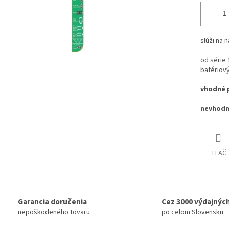
slúži na 
od série 
batériový
vhodné p
nevhodn
TLAČ
Garancia doručenia
Cez 3000 výdajnýc
nepoškodeného tovaru
po celom Slovensku