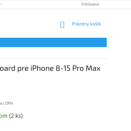
 OSOBNÝCH ÚDAJOV
Prihlásenie
NÁKUPNÝ
Prázdny košík
KOŠÍK
 Board pre iPhone 8-15 Pro Max
bez DPH
ová
dom
(2 ks)