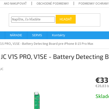
AKO NAKUPOVAŤ
OBCHODNÉ PODMIENKY
PODMIENKY OCHRANY
HĽADAŤ
NÁRADIE
SERVIS
Kontakty
V1S PRO, V1SE - Battery Detecting Board pre iPhone 8-15 Pro Max
 JC V1S PRO, V1SE - Battery Detecting
JC
€33
€26,83 
Jednotk
Skla
cena: