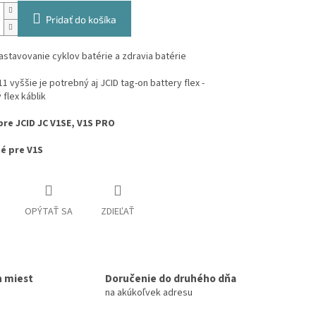
Pridať do košíka
nastavovanie cyklov batérie a zdravia batérie
11 vyššie je potrebný aj JCID tag-on battery flex -
 flex káblik
re JCID JC V1SE, V1S PRO
é pre V1S
OPÝTAŤ SA
ZDIEĽAŤ
h miest
Doručenie do druhého dňa
na akúkoľvek adresu