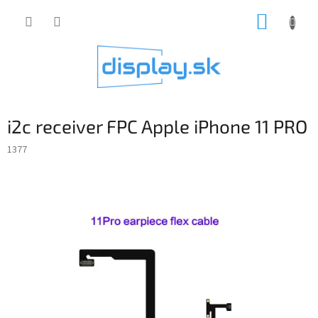
Prejsť
NÁKUP
na
obsah
KOŠÍK
i2c receiver FPC Apple iPhone 11 PRO
1377