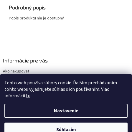
Podrobný popis
Popis produktu nie je dostupný
Z
á
p
ä
Informácie pre vás
t
Ako nakupovať
i
Obchodné podmienky
e
Tento web používa súbory cookie. Ďalším prechádzaním
Podmienky ochrany osobných údajov
tohto webu vyjadrujete súhlas s ich používaním. Viac
informácií
tu
.
Nastavenie
Vytvoril Shoptet
Súhlasím
Copyright 2026
display.sk
. Všetky práva vyhradené.