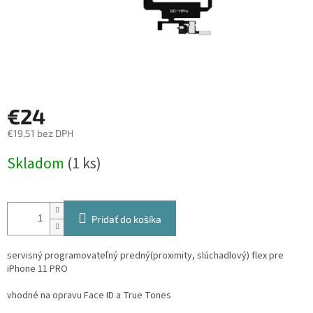
€24
€19,51 bez DPH
Jednotková
Skladom
(1 ks)
cena:
Pridať do košíka
servisný programovateľný predný(proximity, slúchadlový) flex pre
iPhone 11 PRO
vhodné na opravu Face ID a True Tones