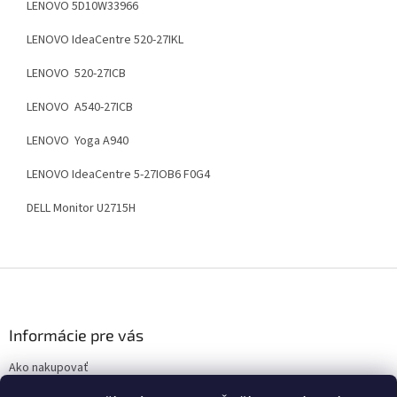
LENOVO
5D10W33966
LENOVO
IdeaCentre 520-27IKL
LENOVO
520-27ICB
LENOVO
A540-27ICB
LENOVO
Yoga A940
LENOVO IdeaCentre 5-27IOB6 F0G4
DELL
Monitor U2715H
Z
á
p
ä
Informácie pre vás
t
Ako nakupovať
i
Obchodné podmienky
e