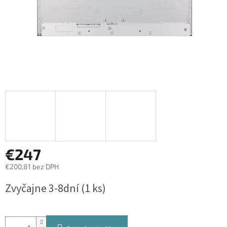
€247
€200,81 bez DPH
Jednotková
Zvyčajne 3-8dní
(1 ks)
cena: