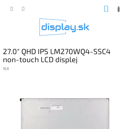
Prejsť
NÁKUP
na
obsah
KOŠÍK
27.0" QHD IPS LM270WQ4-SSC4
non-touch LCD displej
918