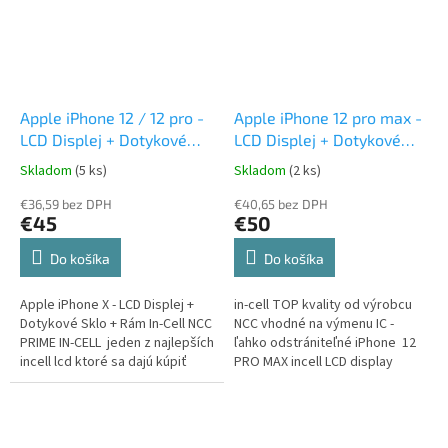
Apple iPhone 12 / 12 pro -
Apple iPhone 12 pro max -
LCD Displej + Dotykové
LCD Displej + Dotykové
Sklo + Rám In-Cell
Sklo + Rám In-Cell NCC
Skladom
(5 ks)
Skladom
(2 ks)
€36,59 bez DPH
€40,65 bez DPH
€45
€50
Do košíka
Do košíka
Apple iPhone X - LCD Displej +
in-cell TOP kvality od výrobcu
Dotykové Sklo + Rám In-Cell NCC
NCC vhodné na výmenu IC -
PRIME IN-CELL jeden z najlepších
ľahko odstrániteľné iPhone 12
incell lcd ktoré sa dajú kúpiť
PRO MAX incell LCD display