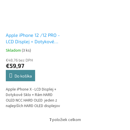
Apple iPhone 12 /12 PRO -
LCD Displej + Dotykové
Sklo + Rám Hard OLED
Skladom
(3 ks)
€48,76 bez DPH
€59,97
Do košíka
Apple iPhone X - LCD Displej +
Dotykové Sklo + Rám HARD
OLED NCC HARD OLED jeden z
najlepších HARD OLED displejov
na trhu
7
položiek celkom
O
v