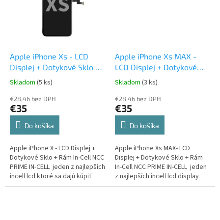
Apple iPhone Xs - LCD
Apple iPhone Xs MAX -
Displej + Dotykové Sklo +
LCD Displej + Dotykové
Rám In-Cell
Sklo + Rám In-Cell
Skladom
(5 ks)
Skladom
(3 ks)
€28,46 bez DPH
€28,46 bez DPH
€35
€35
Do košíka
Do košíka
Apple iPhone X - LCD Displej +
Apple iPhone Xs MAX- LCD
Dotykové Sklo + Rám In-Cell NCC
Displej + Dotykové Sklo + Rám
PRIME IN-CELL jeden z najlepších
In-Cell NCC PRIME IN-CELL jeden
incell lcd ktoré sa dajú kúpiť
z najlepších incell lcd display