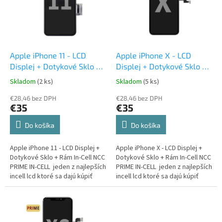
i
p
s
r
p
o
r
d
o
u
d
k
Apple iPhone 11 - LCD
Apple iPhone X - LCD
u
t
Displej + Dotykové Sklo +
Displej + Dotykové Sklo +
k
o
Rám In-Cell
Rám In-Cell
Skladom
(2 ks)
Skladom
(5 ks)
t
v
o
€28,46 bez DPH
€28,46 bez DPH
€35
€35
v
Do košíka
Do košíka
Apple iPhone 11 - LCD Displej +
Apple iPhone X - LCD Displej +
Dotykové Sklo + Rám In-Cell NCC
Dotykové Sklo + Rám In-Cell NCC
PRIME IN-CELL jeden z najlepších
PRIME IN-CELL jeden z najlepších
incell lcd ktoré sa dajú kúpiť
incell lcd ktoré sa dajú kúpiť