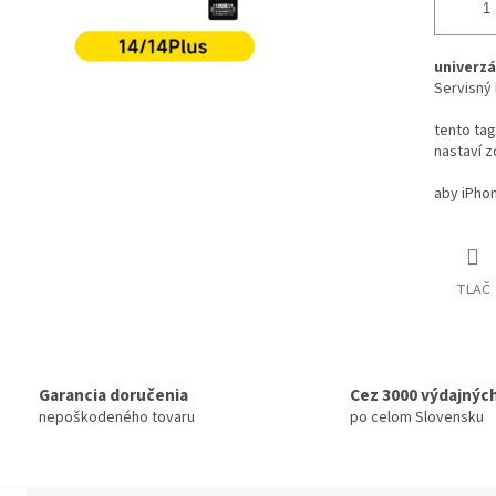
univerzá
Servisný 
tento ta
nastaví 
aby iPho
TLAČ
Garancia doručenia
Cez 3000 výdajnýc
nepoškodeného tovaru
po celom Slovensku