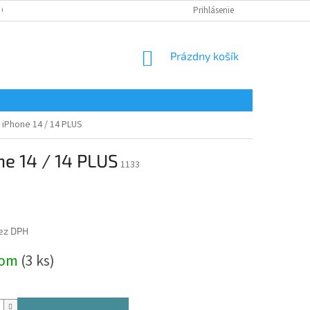
 OSOBNÝCH ÚDAJOV
Prihlásenie
NÁKUPNÝ
Prázdny košík
KOŠÍK
 iPhone 14 / 14 PLUS
ne 14 / 14 PLUS
1133
ez DPH
ová
dom
(3 ks)