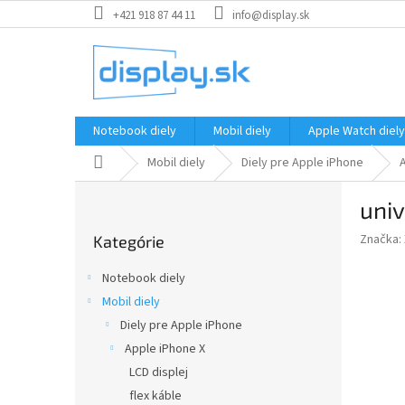
Prejsť
+421 918 87 44 11
info@display.sk
na
obsah
Notebook diely
Mobil diely
Apple Watch diely
Domov
Mobil diely
Diely pre Apple iPhone
B
univ
o
Preskočiť
č
Značka:
Kategórie
kategórie
n
ý
Notebook diely
p
Mobil diely
a
Diely pre Apple iPhone
n
e
Apple iPhone X
l
LCD displej
flex káble