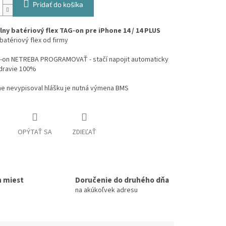
Pridať do košíka
lny batériový flex TAG-on pre iPhone 14 / 14 PLUS
batériový flex od firmy
g-on NETREBA PROGRAMOVAŤ - stačí napojit automaticky
zdravie 100%
ne nevypisoval hlášku je nutná výmena BMS
OPÝTAŤ SA
ZDIEĽAŤ
h miest
Doručenie do druhého dňa
na akúkoľvek adresu