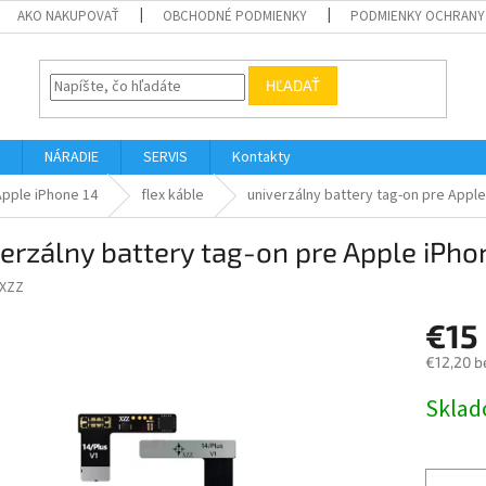
AKO NAKUPOVAŤ
OBCHODNÉ PODMIENKY
PODMIENKY OCHRANY
HĽADAŤ
NÁRADIE
SERVIS
Kontakty
Apple iPhone 14
flex káble
univerzálny battery tag-on pre Apple
erzálny battery tag-on pre Apple iPho
XZZ
€15
€12,20 b
Jednotk
Skla
cena: