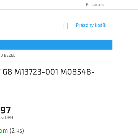
 OSOBNÝCH ÚDAJOV
Prihlásenie
NÁKUPNÝ
Prázdny košík
KOŠÍK
CD BEZEL
7 G8 M13723-001 M08548-
,97
ez DPH
ová
dom
(2 ks)