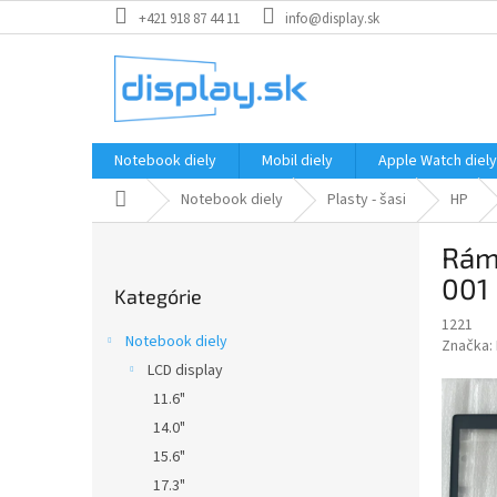
Prejsť
+421 918 87 44 11
info@display.sk
na
obsah
Notebook diely
Mobil diely
Apple Watch diely
Domov
Notebook diely
Plasty - šasi
HP
B
Rám
o
Preskočiť
č
001
Kategórie
kategórie
n
1221
ý
Notebook diely
Značka:
p
LCD display
a
11.6"
n
e
14.0"
l
15.6"
17.3"