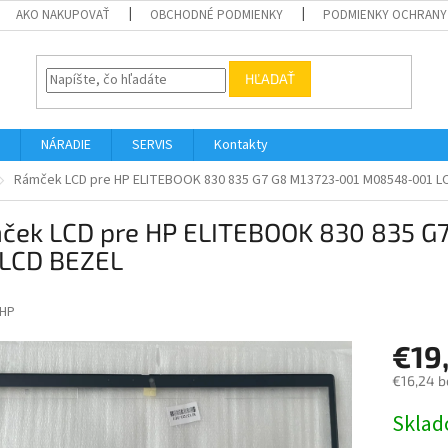
AKO NAKUPOVAŤ
OBCHODNÉ PODMIENKY
PODMIENKY OCHRANY
HĽADAŤ
NÁRADIE
SERVIS
Kontakty
Rámček LCD pre HP ELITEBOOK 830 835 G7 G8 M13723-001 M08548-001 L
ček LCD pre HP ELITEBOOK 830 835 G
 LCD BEZEL
HP
€19
€16,24 b
Jednotk
Skla
cena: