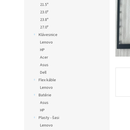
21.5"
23.0"
23.8"
27.0"
Klávesnice
Lenovo
HP
Acer
Asus
Dell
Flex káble
Lenovo
Batérie
Asus
HP
Plasty - šasi
Lenovo