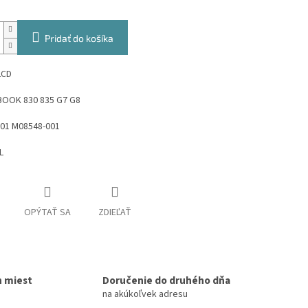
Pridať do košíka
LCD
BOOK 830 835 G7 G8
01 M08548-001
L
OPÝTAŤ SA
ZDIEĽAŤ
h miest
Doručenie do druhého dňa
na akúkoľvek adresu