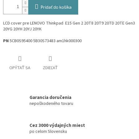
Pridať do košíka
LCD cover pre LENOVO Thinkpad
E15 Gen 2 20T8 20T9 20TD 20TE Gen3
20YG 20YH 20YJ 20YK
PN
5CB0S95400 5B30S73483 am1hk000300
OPÝTAŤ SA
ZDIEĽAŤ
Garancia doručenia
nepoškodeného tovaru
Cez 3000 výdajných miest
po celom Slovensku