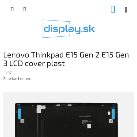
Prejsť
NÁKUP
na
obsah
KOŠÍK
Lenovo Thinkpad E15 Gen 2 E15 Gen
3 LCD cover plast
1197
Značka:
Lenovo