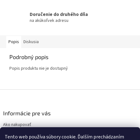
Doručenie do druhého dňa
na akúkoľvek adresu
Popis
Diskusia
Podrobný popis
Popis produktu nie je dostupný
Z
á
p
ä
Informácie pre vás
t
Ako nakupovať
i
Obchodné podmienky
e
Tento web používa súbory cookie. Ďalším prechádzaním