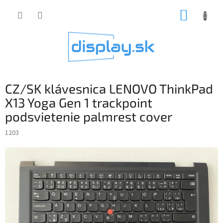
Prejsť
NÁKUP
na
obsah
KOŠÍK
CZ/SK klávesnica LENOVO ThinkPad
X13 Yoga Gen 1 trackpoint
podsvietenie palmrest cover
1203