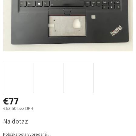
€77
€62,60 bez DPH
Jednotková
Na dotaz
cena:
Položka bola vypredaná…