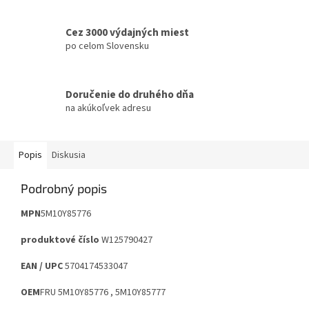
Cez 3000 výdajných miest
po celom Slovensku
Doručenie do druhého dňa
na akúkoľvek adresu
Popis
Diskusia
Podrobný popis
MPN
5M10Y85776
produktové číslo
W125790427
EAN / UPC
5704174533047
OEM
FRU 5M10Y85776
, 5M10Y85777