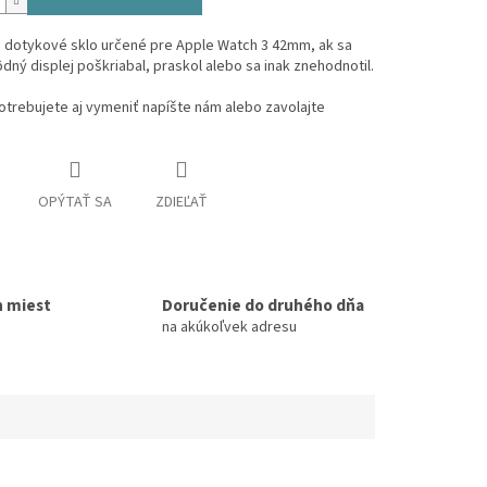
 dotykové sklo určené pre Apple Watch 3 42mm, ak sa
ný displej poškriabal, praskol alebo sa inak znehodnotil.
otrebujete aj vymeniť napíšte nám alebo zavolajte
OPÝTAŤ SA
ZDIEĽAŤ
h miest
Doručenie do druhého dňa
na akúkoľvek adresu