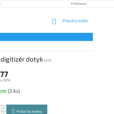
 OSOBNÝCH ÚDAJOV
Prihlásenie
NÁKUPNÝ
Prázdny košík
KOŠÍK
igitizér dotyk
1079
,77
ez DPH
ová
dom
(3 ks)
Pridať do košíka