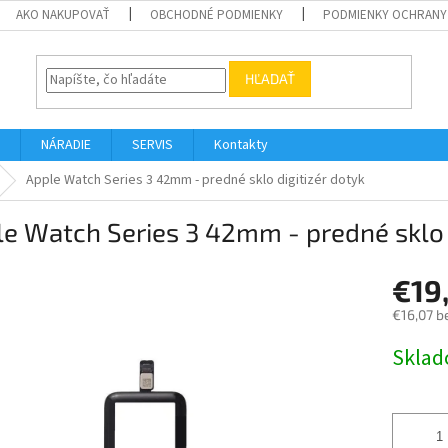
AKO NAKUPOVAŤ
OBCHODNÉ PODMIENKY
PODMIENKY OCHRANY
HĽADAŤ
NÁRADIE
SERVIS
Kontakty
Apple Watch Series 3 42mm - predné sklo digitizér dotyk
e Watch Series 3 42mm - predné sklo d
€19
€16,07 b
Jednotk
Skla
cena: