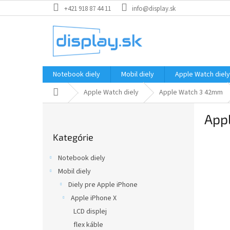
Prejsť
+421 918 87 44 11
info@display.sk
na
obsah
Notebook diely
Mobil diely
Apple Watch diely
Domov
Apple Watch diely
Apple Watch 3 42mm
B
Appl
o
Preskočiť
č
Kategórie
kategórie
n
ý
Notebook diely
p
Mobil diely
a
Diely pre Apple iPhone
n
e
Apple iPhone X
l
LCD displej
flex káble