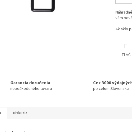
Náhradné
vám povôd
Ak sklo p
TLAČ
Garancia doručenia
Cez 3000 výdajnýc
nepoškodeného tovaru
po celom Slovensku
s
Diskusia