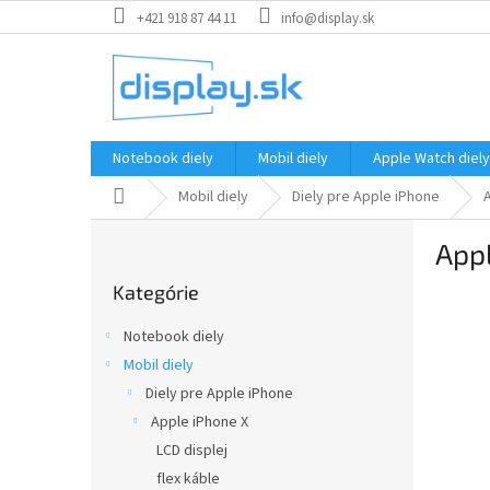
Prejsť
+421 918 87 44 11
info@display.sk
na
obsah
Notebook diely
Mobil diely
Apple Watch diely
Domov
Mobil diely
Diely pre Apple iPhone
B
Appl
o
Preskočiť
č
Kategórie
kategórie
n
ý
Notebook diely
p
Mobil diely
a
Diely pre Apple iPhone
n
e
Apple iPhone X
l
LCD displej
flex káble