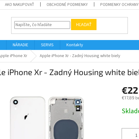
AKO NAKUPOVAŤ
OBCHODNÉ PODMIENKY
PODMIENKY OCHRANY
HĽADAŤ
NÁRADIE
SERVIS
Kontakty
Apple iPhone Xr
Apple iPhone Xr - Zadný Housing white biely
e iPhone Xr - Zadný Housing white bie
€22
€17,89 b
Jednotk
Skla
cena: