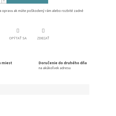
a opravu ak máte poškodený rám alebo rozbité zadné
OPÝTAŤ SA
ZDIEĽAŤ
h miest
Doručenie do druhého dňa
na akúkoľvek adresu