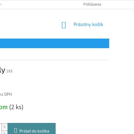
 OSOBNÝCH ÚDAJOV
Prihlásenie
NÁKUPNÝ
Prázdny košík
KOŠÍK
ly
183
ez DPH
ová
dom
(2 ks)
Pridať do košíka