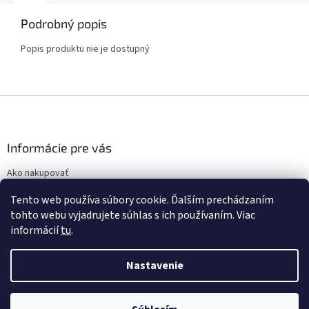
Podrobný popis
Popis produktu nie je dostupný
Z
á
p
ä
Informácie pre vás
t
Ako nakupovať
i
Obchodné podmienky
e
Tento web používa súbory cookie. Ďalším prechádzaním
Podmienky ochrany osobných údajov
tohto webu vyjadrujete súhlas s ich používaním. Viac
informácií
tu
.
Nastavenie
Vytvoril Shoptet