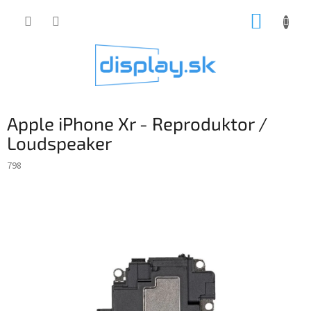
Prejsť
NÁKUP
na
obsah
KOŠÍK
Apple iPhone Xr - Reproduktor /
Loudspeaker
798