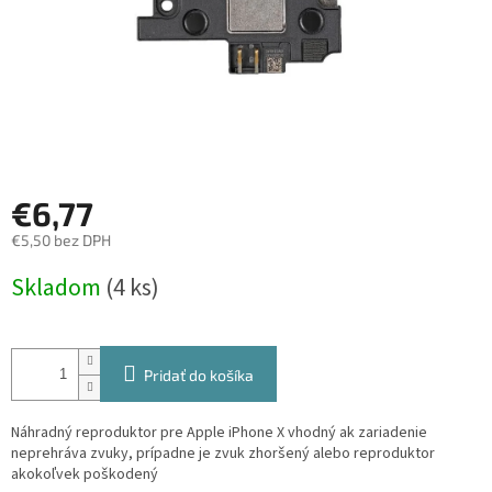
€6,77
€5,50 bez DPH
Jednotková
Skladom
(4 ks)
cena:
Pridať do košíka
Náhradný reproduktor pre Apple iPhone X vhodný ak zariadenie
neprehráva zvuky, prípadne je zvuk zhoršený alebo reproduktor
akokoľvek poškodený