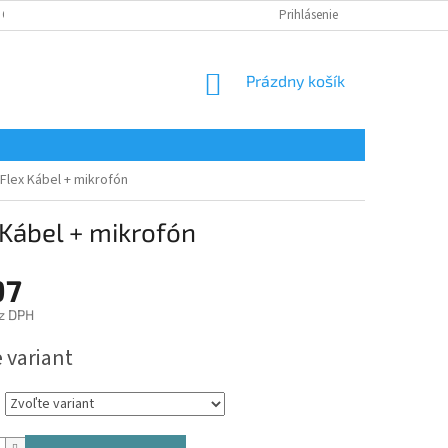
 OSOBNÝCH ÚDAJOV
Prihlásenie
NÁKUPNÝ
Prázdny košík
KOŠÍK
 Flex Kábel + mikrofón
 Kábel + mikrofón
97
z DPH
ová
 variant