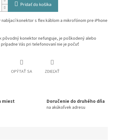
Pridať do košíka
y nabíjací konektor s flex káblom a mikrofónom pre iPhone
k pôvodný konektor nefunguje, je poškodený alebo
prípadne Vás pri telefonovaní nie je počuť
OPÝTAŤ SA
ZDIEĽAŤ
h miest
Doručenie do druhého dňa
na akúkoľvek adresu