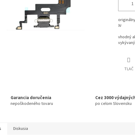
origináln
Xr
vhodný a
vykývaný 
TLAČ
Garancia doručenia
Cez 3000 výdajnýc
nepoškodeného tovaru
po celom Slovensku
s
Diskusia