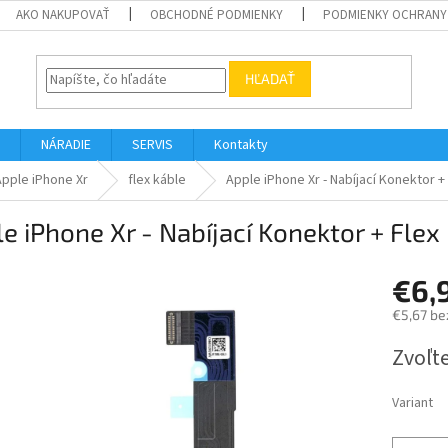
AKO NAKUPOVAŤ
OBCHODNÉ PODMIENKY
PODMIENKY OCHRANY
HĽADAŤ
NÁRADIE
SERVIS
Kontakty
Apple iPhone Xr
flex káble
Apple iPhone Xr - Nabíjací Konektor +
e iPhone Xr - Nabíjací Konektor + Flex
€6,
€5,67 be
Jednotk
Zvoľte
cena:
Variant