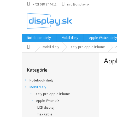
Prejsť
+421 918 87 44 11
info@display.sk
na
obsah
Notebook diely
Mobil diely
Apple Watch diely
Domov
Mobil diely
Diely pre Apple iPhone
B
Appl
o
Preskočiť
č
Kategórie
kategórie
n
ý
Notebook diely
p
Mobil diely
a
Diely pre Apple iPhone
n
e
Apple iPhone X
l
LCD displej
flex káble