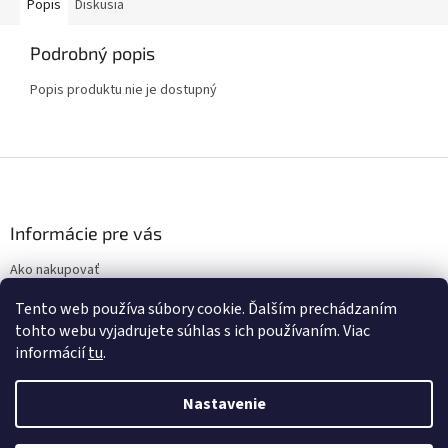
Popis
Diskusia
Podrobný popis
Popis produktu nie je dostupný
Z
á
p
ä
Informácie pre vás
t
Ako nakupovať
i
Obchodné podmienky
e
Tento web používa súbory cookie. Ďalším prechádzaním
Podmienky ochrany osobných údajov
tohto webu vyjadrujete súhlas s ich používaním. Viac
informácií
tu
.
Nastavenie
Vytvoril Shoptet