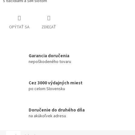
s tlačidlami a SIM slotom
OPÝTAŤ SA
ZDIEĽAŤ
Garancia doručenia
nepoškodeného tovaru
Cez 3000 výdajných miest
po celom Slovensku
Doručenie do druhého dňa
na akúkoľvek adresu