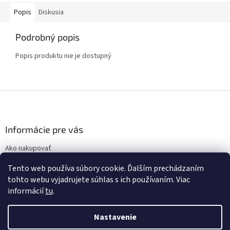
Popis
Diskusia
Podrobný popis
Popis produktu nie je dostupný
Z
á
p
ä
Informácie pre vás
t
Ako nakupovať
i
Obchodné podmienky
e
Tento web používa súbory cookie. Ďalším prechádzaním
Podmienky ochrany osobných údajov
tohto webu vyjadrujete súhlas s ich používaním. Viac
informácií
tu
.
Nastavenie
Vytvoril Shoptet