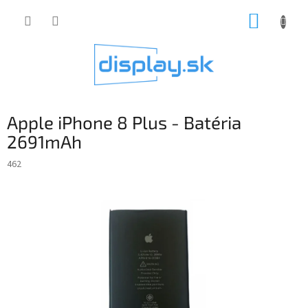
Prejsť
NÁKUP
na
obsah
KOŠÍK
Apple iPhone 8 Plus - Batéria
2691mAh
462