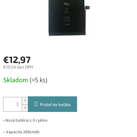
€12,97
€10,54 bez DPH
Jednotková
Skladom
(>5 ks)
cena:
Pridať do košíka
• Nová batéria s 0 cyklov
• kapacita 2691mAh