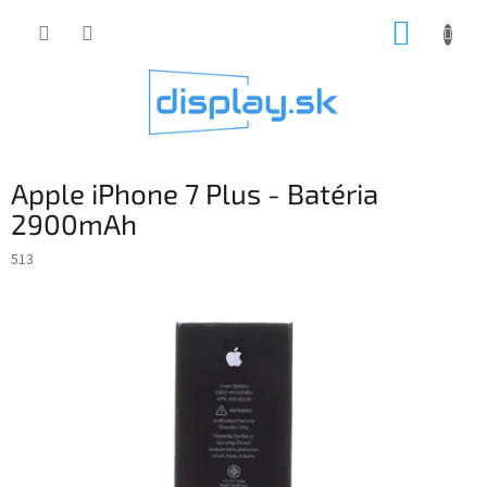
Prejsť
NÁKUP
na
obsah
KOŠÍK
Apple iPhone 7 Plus - Batéria
2900mAh
513