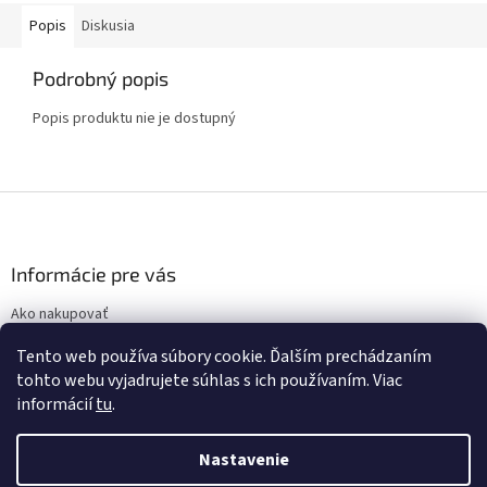
Popis
Diskusia
Podrobný popis
Popis produktu nie je dostupný
Z
á
p
ä
Informácie pre vás
t
Ako nakupovať
i
Obchodné podmienky
e
Tento web používa súbory cookie. Ďalším prechádzaním
Podmienky ochrany osobných údajov
tohto webu vyjadrujete súhlas s ich používaním. Viac
informácií
tu
.
Nastavenie
Vytvoril Shoptet