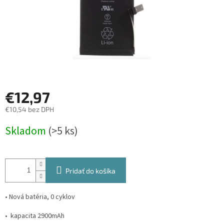
€12,97
€10,54 bez DPH
Jednotková
Skladom
(>5 ks)
cena:
Pridať do košíka
• Nová batéria, 0 cyklov
• kapacita 2900mAh