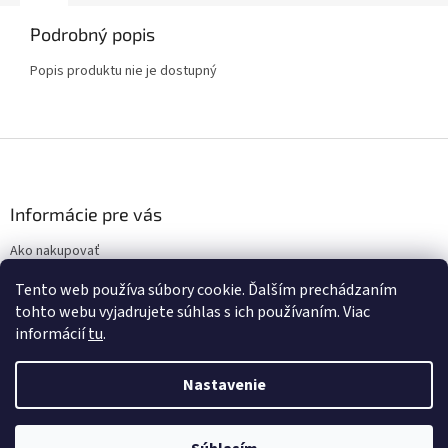
Podrobný popis
Popis produktu nie je dostupný
Z
á
p
ä
Informácie pre vás
t
Ako nakupovať
i
Obchodné podmienky
e
Tento web používa súbory cookie. Ďalším prechádzaním
Podmienky ochrany osobných údajov
tohto webu vyjadrujete súhlas s ich používaním. Viac
informácií
tu
.
Nastavenie
Vytvoril Shoptet