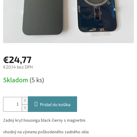
€24,77
€20,14 bez DPH
Jednotková
Skladom
(5 ks)
cena:
Pridať do košíka
Zadný kryt housingu black čierny s magnetmi
vhodný na výmenu poškodeného zadného skla