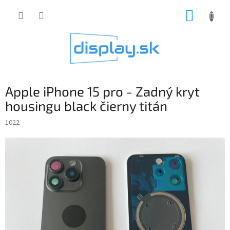
Prejsť
NÁKUP
na
obsah
KOŠÍK
Apple iPhone 15 pro - Zadný kryt
housingu black čierny titán
1022