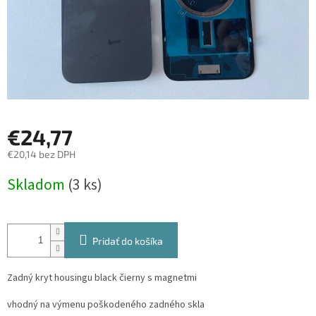
€24,77
€20,14 bez DPH
Jednotková
Skladom
(3 ks)
cena:
Pridať do košíka
Zadný kryt housingu black čierny s magnetmi
vhodný na výmenu poškodeného zadného skla