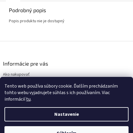
Podrobný popis
Popis produktu nie je dostupný
Z
á
p
ä
Informácie pre vás
t
Ako nakupovať
i
Obchodné podmienky
e
Tento web používa súbory cookie. Ďalším prechádzaním
Podmienky ochrany osobných údajov
tohto webu vyjadrujete súhlas s ich používaním. Viac
informácií
tu
.
Nastavenie
Vytvoril Shoptet