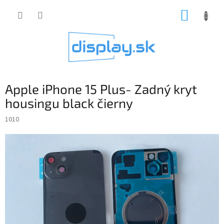
Prejsť
NÁKUP
na
obsah
KOŠÍK
Apple iPhone 15 Plus- Zadný kryt
housingu black čierny
1010