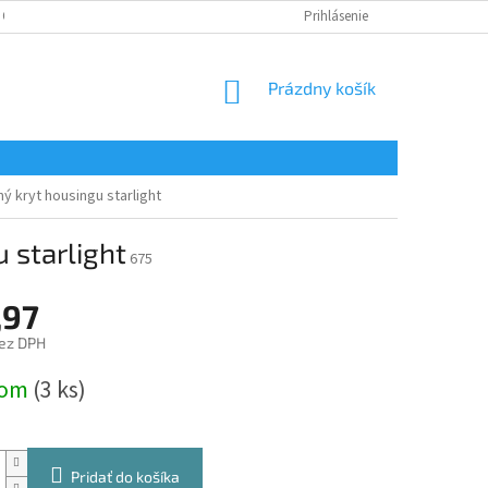
 OSOBNÝCH ÚDAJOV
Prihlásenie
NÁKUPNÝ
Prázdny košík
KOŠÍK
ý kryt housingu starlight
 starlight
675
,97
ez DPH
ová
dom
(3 ks)
Pridať do košíka