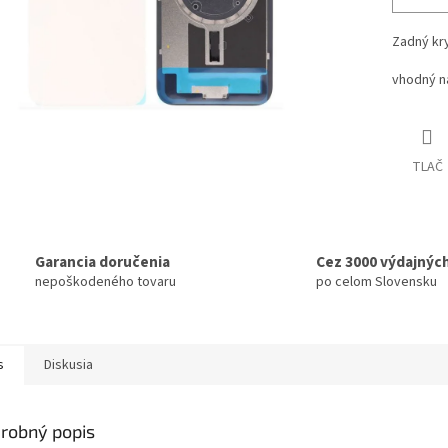
Zadný kry
vhodný n
TLAČ
Garancia doručenia
Cez 3000 výdajnýc
nepoškodeného tovaru
po celom Slovensku
s
Diskusia
robný popis