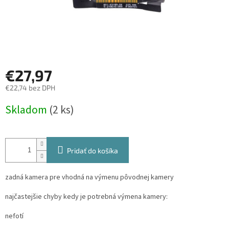
€27,97
€22,74 bez DPH
Jednotková
Skladom
(2 ks)
cena:
Pridať do košíka
zadná kamera pre vhodná na výmenu pôvodnej kamery
najčastejšie chyby kedy je potrebná výmena kamery:
nefotí