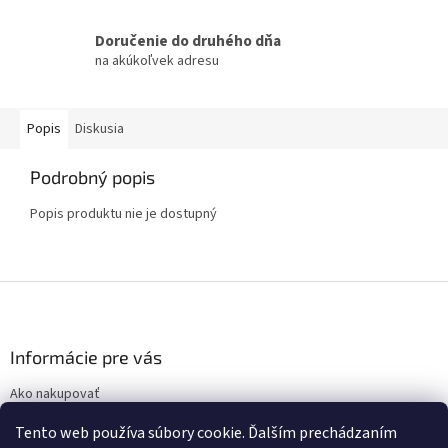
Doručenie do druhého dňa
na akúkoľvek adresu
Popis
Diskusia
Podrobný popis
Popis produktu nie je dostupný
Z
á
p
ä
Informácie pre vás
t
Ako nakupovať
i
Obchodné podmienky
e
Tento web používa súbory cookie. Ďalším prechádzaním
Podmienky ochrany osobných údajov