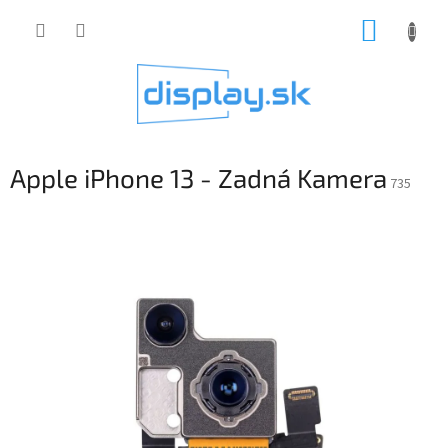
Prejsť
NÁKUP
na
obsah
KOŠÍK
Apple iPhone 13 - Zadná Kamera
735