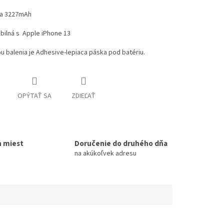
ta 3227mAh
bilná s Apple iPhone 13
u balenia je Adhesive-lepiaca páska pod batériu.
OPÝTAŤ SA
ZDIEĽAŤ
h miest
Doručenie do druhého dňa
na akúkoľvek adresu