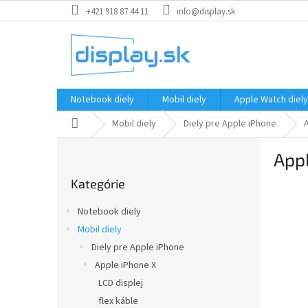
Prejsť
+421 918 87 44 11
info@display.sk
na
obsah
Notebook diely
Mobil diely
Apple Watch diely
Domov
Mobil diely
Diely pre Apple iPhone
B
App
o
Preskočiť
č
Kategórie
kategórie
n
ý
Notebook diely
p
Mobil diely
a
Diely pre Apple iPhone
n
e
Apple iPhone X
l
LCD displej
flex káble