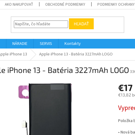
AKO NAKUPOVAŤ
OBCHODNÉ PODMIENKY
PODMIENKY OCHRANY
HĽADAŤ
NÁRADIE
SERVIS
Kontakty
Apple iPhone 13
Apple iPhone 13 - Batéria 3227mAh LOGO
le iPhone 13 - Batéria 3227mAh LOGO
33
€17
€13,82 b
Jednotk
Vypre
cena:
Položka 
• Nová ba