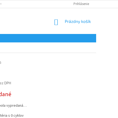
 OSOBNÝCH ÚDAJOV
Prihlásenie
NÁKUPNÝ
Prázdny košík
KOŠÍK
6
ez DPH
ová
dané
bola vypredaná…
téria s 0 cyklov