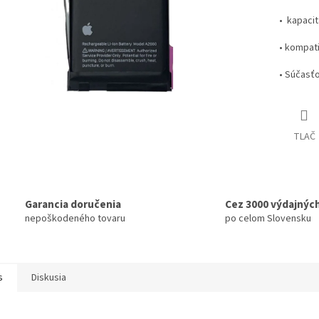
• kapaci
• kompati
• Súčasťo
TLAČ
Garancia doručenia
Cez 3000 výdajnýc
nepoškodeného tovaru
po celom Slovensku
s
Diskusia