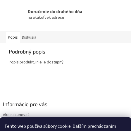
Doručenie do druhého dňa
na akúkoľvek adresu
Popis
Diskusia
Podrobný popis
Popis produktu nie je dostupný
Z
á
p
ä
Informácie pre vás
t
Ako nakupovať
i
Obchodné podmienky
e
Tento web používa súbory cookie. Ďalším prechádzaním
Podmienky ochrany osobných údajov